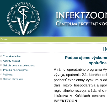
Domov
I
Charakteristika
Podporujeme výskumné 
Aktivity projektu
spolufin
Sekcie centra excelentnosti
V rámci operačného programu Výs
Ponuka na spoluprácu
vývoja, opatrenia 2.1, ktorého c
Publicita
Galéria obrázkov
podporiť excelentný výskum s d
ďalší rozvoj hospodárstva a spo
regionálneho rozvoja a štátneho 
lekárstva v Košiciach centrum 
INFEKTZOON
.