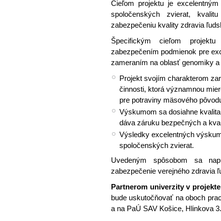
Cieľom projektu je excelentný
spoločenských zvierat, kvali
zabezpečeniu kvality zdravia ľuds
Špecifickým cieľom projektu
zabezpečením podmienok pre exce
zameraním na oblasť genomiky a 
Projekt svojím charakterom za
činnosti, ktorá významnou miero
pre potraviny mäsového pôvod
Výskumom sa dosiahne kvalita
dáva záruku bezpečných a kvali
Výsledky excelentných výskum
spoločenských zvierat.
Uvedeným spôsobom sa naplní 
zabezpečenie verejného zdravia ľ
Partnerom univerzity v projekte
bude uskutočňovať na oboch pra
a na PaÚ SAV Košice, Hlinkova 3